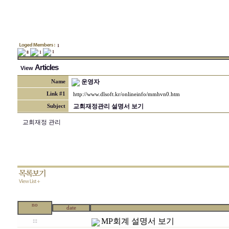
1
1
8
1
Articles
View
운영자
Name
Link #1
http://www.dlsoft.kr/onlineinfo/mmhvn0.htm
교회재정관리 설명서 보기
Subject
교회재정 관리
no
date
MP회계 설명서 보기
:::